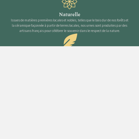
Naturelle
Issues de matières premières locales et nobles, telles que le bois dur de nos forêts et
la céramique façonnée à partir de terres locales, nos urnes sont produites par des
artisans français pour célébrer le souvenir dans le respect de la nature.
Discrète
Délicates et porteuses de sens, nos urnes trouvent naturellement leur place dans
votre intérieur, comme des objets personnels en résonance avec les moments de vie
partagés.
GALERIE PHOTO
Nos urnes : de la forêt au foyer, un